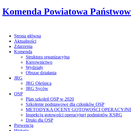
Komenda Powiatowa Państwowej
Strona główna
Aktualności
Zdarzenia
Komenda
Struktura organizacyjna
Kierownictwo
Wydziały
Obszar działania
JRG
JRG Oleśnica
JRG Syców
OSP
Plan szkoleń OSP w 2020
Szkolenie podstawowe dla członków OSP
METODYKA OCENY GOTOWOŚCI OPERACYJNE
Inspekcja gotowości operacyjnej podmiotów KSRG
Druki dla OSP
Prewencja
Historia