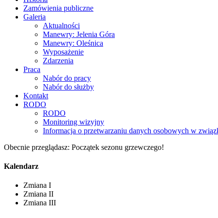
Zamówienia publiczne
Galeria
Aktualności
Manewry: Jelenia Góra
Manewry: Oleśnica
Wyposażenie
Zdarzenia
Praca
Nabór do pracy
Nabór do służby
Kontakt
RODO
RODO
Monitoring wizyjny
Informacja o przetwarzaniu danych osobowych w związk
Obecnie przeglądasz:
Początek sezonu grzewczego!
Kalendarz
Zmiana I
Zmiana II
Zmiana III