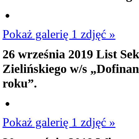
Pokaż galerię 1 zdjęć »
26 września 2019
List Sek
Zielińskiego w/s „Dofina
roku”.
Pokaż galerię 1 zdjęć »