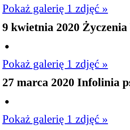
Pokaż galerię 1 zdjęć »
9 kwietnia 2020
Życzenia
Pokaż galerię 1 zdjęć »
27 marca 2020
Infolinia 
Pokaż galerię 1 zdjęć »