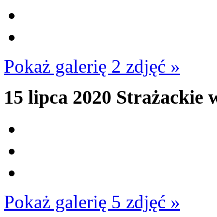
Pokaż galerię 2 zdjęć »
15 lipca 2020
Strażackie w
Pokaż galerię 5 zdjęć »