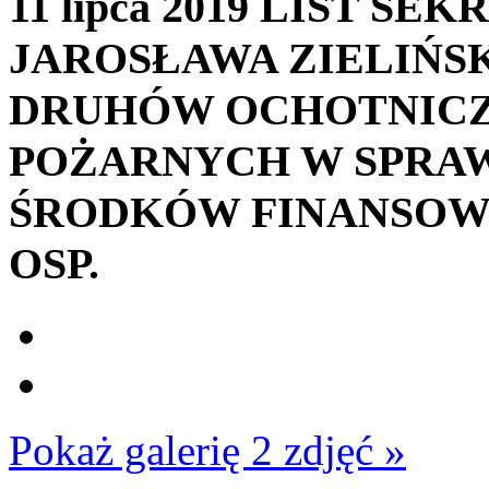
11 lipca 2019
LIST SEK
JAROSŁAWA ZIELIŃS
DRUHÓW OCHOTNICZ
POŻARNYCH W SPRA
ŚRODKÓW FINANSOW
OSP.
Pokaż galerię 2 zdjęć »