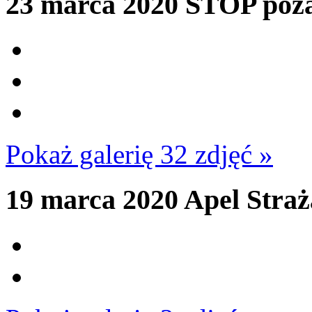
23 marca 2020
STOP poża
Pokaż galerię 32 zdjęć »
19 marca 2020
Apel Stra