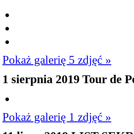
Pokaż galerię 5 zdjęć »
1 sierpnia 2019
Tour de P
Pokaż galerię 1 zdjęć »