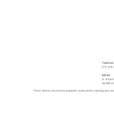
Telefon:
(71) 314 
Adres:
ul. Koper
56-400 O
Treść strony chroniona prawami autorskimi należącymi d