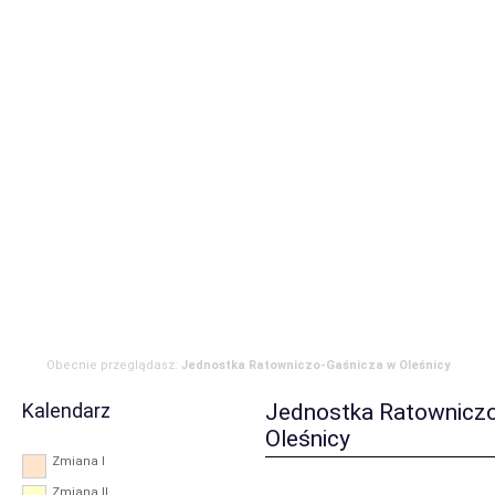
Strona główna
Aktualności
Zdarzenia
Komenda
JRG
OSP
RODO
Obecnie przeglądasz:
Jednostka Ratowniczo-Gaśnicza w Oleśnicy
Kalendarz
Jednostka Ratownicz
Oleśnicy
Zmiana I
Zmiana II