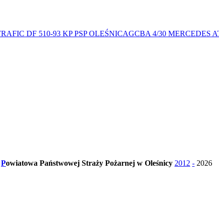
RAFIC DF 510-93 KP PSP OLEŚNICA
GCBA 4/30 MERCEDES A
a
P
owiatowa Państwowej Straży Pożarnej w Oleśnicy
2012
-
2026
Oleśnicy pod adresem
www.gov.pl/web/kppsp-