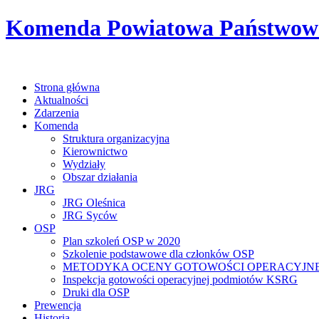
Komenda Powiatowa Państwowej
Strona główna
Aktualności
Zdarzenia
Komenda
Struktura organizacyjna
Kierownictwo
Wydziały
Obszar działania
JRG
JRG Oleśnica
JRG Syców
OSP
Plan szkoleń OSP w 2020
Szkolenie podstawowe dla członków OSP
METODYKA OCENY GOTOWOŚCI OPERACYJNE
Inspekcja gotowości operacyjnej podmiotów KSRG
Druki dla OSP
Prewencja
Historia