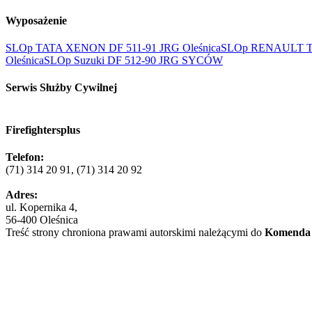
Wyposażenie
SLOp TATA XENON DF 511-91 JRG Oleśnica
SLOp RENAULT T
Oleśnica
SLOp Suzuki DF 512-90 JRG SYCÓW
Serwis Służby Cywilnej
Firefightersplus
Telefon:
(71) 314 20 91, (71) 314 20 92
Adres:
ul. Kopernika 4,
56-400 Oleśnica
Treść strony chroniona prawami autorskimi należącymi do
Komend
Close this module
Nowa strona www
Uruchomiono nową stronę www Komendy Powiatowej PSP w 