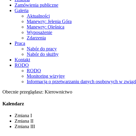
Zamówienia publiczne
Galeria
Aktualności
Manewry: Jelenia Góra
Manewry: Oleśnica
Wyposażenie
Zdarzenia
Praca
Nabór do pracy
Nabór do służby
Kontakt
RODO
RODO
Monitoring wizyjny
Informacja o przetwarzaniu danych osobowych w związk
Obecnie przeglądasz:
Kierownictwo
Kalendarz
Zmiana I
Zmiana II
Zmiana III