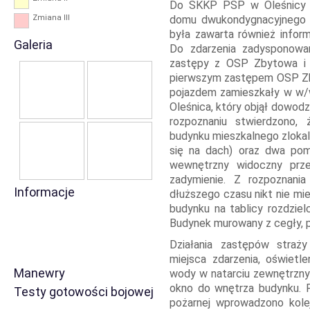
Do SKKP PSP w Oleśnicy w
Zmiana III
domu dwukondygnacyjnego 
była zawarta również inform
Galeria
Do zdarzenia zadysponowa
zastępy z OSP Zbytowa i 
pierwszym zastępem OSP Zby
pojazdem zamieszkały w w
Oleśnica, który objął dowodz
rozpoznaniu stwierdzono,
budynku mieszkalnego zlokal
się na dach) oraz dwa pom
wewnętrzny widoczny przez
zadymienie. Z rozpoznani
Informacje
dłuższego czasu nikt nie mi
budynku na tablicy rozdzie
Budynek murowany z cegły, 
Działania zastępów straży
miejsca zdarzenia, oświetl
Manewry
wody w natarciu zewnętrzny
okno do wnętrza budynku. P
Testy gotowości bojowej
pożarnej wprowadzono kole