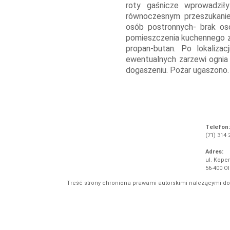
roty gaśnicze wprowadzi
równoczesnym przeszukani
osób postronnych- brak o
pomieszczenia kuchennego z
propan-butan. Po lokalizac
ewentualnych zarzewi ognia
dogaszeniu. Pożar ugaszono.
Telefon:
(71) 314 
Adres:
ul. Koper
56-400 O
Treść strony chroniona prawami autorskimi należącymi d