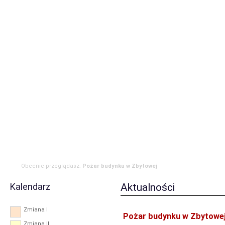
Strona główna
Aktualności
Zdarzenia
Komenda
JRG
OSP
RODO
Obecnie przeglądasz:
Pożar budynku w Zbytowej
Kalendarz
Aktualności
Zmiana I
Pożar budynku w Zbytowe
Zmiana II