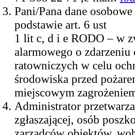
Pani/Pana dane osobowe 
podstawie art. 6 ust
1 lit c, d i e RODO – w 
alarmowego o zdarzeniu 
ratowniczych w celu ochr
środowiska przed pożare
miejscowym zagrożeniem
Administrator przetwarz
zgłaszającej, osób poszk
zarządców obiektów, wob