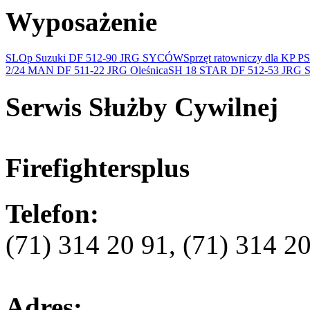
Wyposażenie
SLOp Suzuki DF 512-90 JRG SYCÓW
Sprzęt ratowniczy dla KP P
2/24 MAN DF 511-22 JRG Oleśnica
SH 18 STAR DF 512-53 JRG
Serwis Służby Cywilnej
Firefightersplus
Telefon:
(71) 314 20 91, (71) 314 2
Adres: