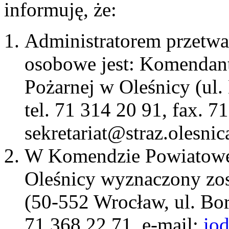
informuję, że:
Administratorem przetwa
osobowe jest: Komendan
Pożarnej w Oleśnicy (ul.
tel. 71 314 20 91, fax. 7
sekretariat@straz.olesnic
W Komendzie Powiatowej
Oleśnicy wyznaczony zos
(50-552 Wrocław, ul. Bo
71 368 22 71 ,e-mail:
io