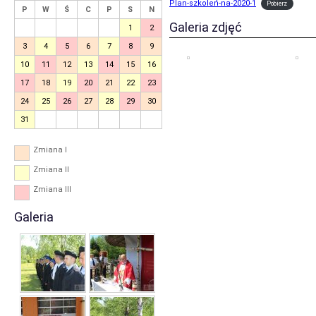
Plan-szkoleń-na-2020-1
Pobierz
P
W
Ś
C
P
S
N
Galeria zdjęć
1
2
3
4
5
6
7
8
9
10
11
12
13
14
15
16
17
18
19
20
21
22
23
24
25
26
27
28
29
30
31
Zmiana I
Zmiana II
Zmiana III
Galeria