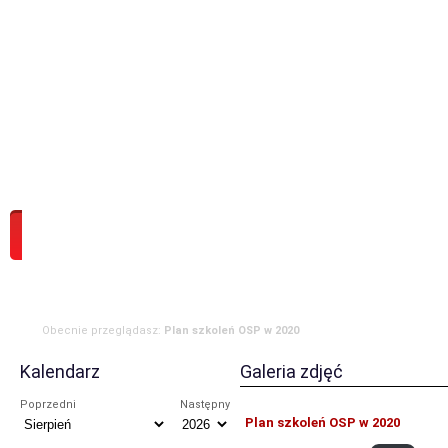
Strona główna
Aktualności
Zdarzenia
Komenda
JRG
OSP
RODO
Obecnie przeglądasz:
Plan szkoleń OSP w 2020
Kalendarz
Galeria zdjęć
Poprzedni
Następny
Plan szkoleń OSP w 2020