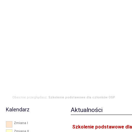
Strona główna
Aktualności
Zdarzenia
Komenda
JRG
OSP
RODO
Obecnie przeglądasz:
Szkolenie podstawowe dla członków OSP
Kalendarz
Aktualności
Zmiana I
Szkolenie podstawowe dl
Zmiana II