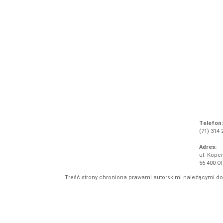
Telefon:
(71) 314 
Adres:
ul. Koper
56-400 O
Treść strony chroniona prawami autorskimi należącymi d