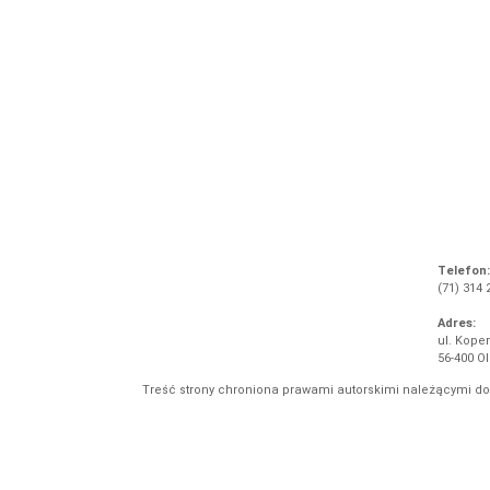
Telefon:
(71) 314 
Adres:
ul. Koper
56-400 O
Treść strony chroniona prawami autorskimi należącymi d