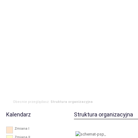
Strona główna
Aktualności
Zdarzenia
Komenda
JRG
OSP
RODO
Obecnie przeglądasz:
Struktura organizacyjna
Kalendarz
Struktura organizacyjna
Zmiana I
Zmiana II