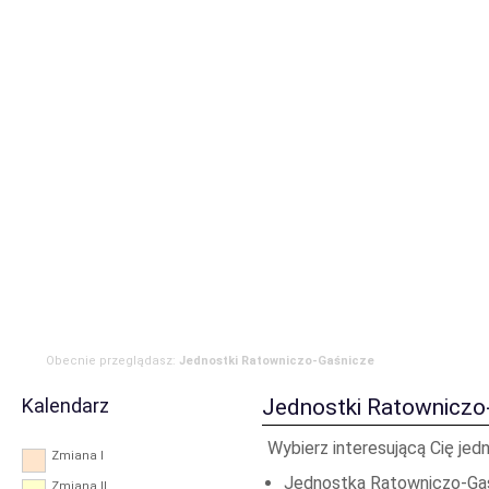
Strona główna
Aktualności
Zdarzenia
Komenda
JRG
OSP
RODO
Obecnie przeglądasz:
Jednostki Ratowniczo-Gaśnicze
Kalendarz
Jednostki Ratowniczo
Wybierz interesującą Cię jed
Zmiana I
Jednostka Ratowniczo-Gaś
Zmiana II