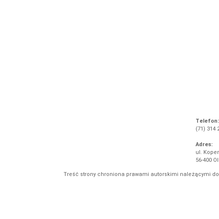
Telefon:
(71) 314 
Adres:
ul. Koper
56-400 O
Treść strony chroniona prawami autorskimi należącymi d