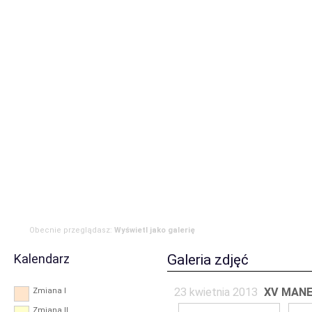
Strona główna
Aktualności
Zdarzenia
Komenda
JRG
OSP
RODO
Obecnie przeglądasz:
Wyświetl jako galerię
Kalendarz
Galeria zdjęć
23 kwietnia 2013
XV MANE
Zmiana I
Zmiana II