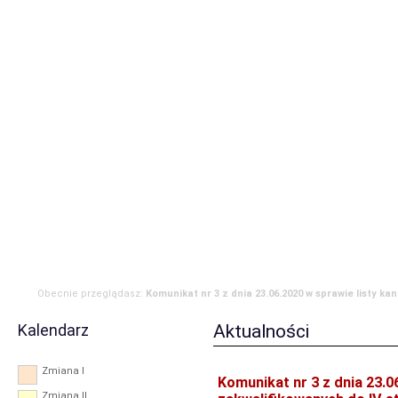
Strona główna
Aktualności
Zdarzenia
Komenda
JRG
OSP
RODO
Obecnie przeglądasz:
Komunikat nr 3 z dnia 23.06.2020 w sprawie listy k
zakwalifikowanych do IV etapu naboru
Kalendarz
Aktualności
Zmiana I
Komunikat nr 3 z dnia 23.0
Zmiana II