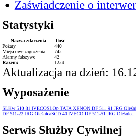
Zaświadczenie o interwe
Statystyki
Nazwa zdarzenia
Ilość
Pożary
440
Miejscowe zagrożenia
742
Alarmy fałszywe
42
Razem:
1224
Aktualizacja na dzień: 16.
Wyposażenie
SLKw 510-81 IVECO
SLOp TATA XENON DF 511-91 JRG Oleśni
DF 511-22 JRG Oleśnica
SCD 40 IVECO DF 511-51 JRG Oleśnica
Serwis Służby Cywilnej