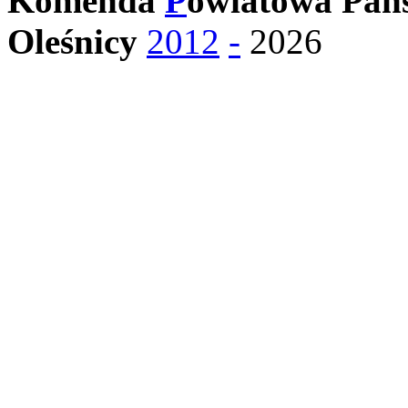
Komenda
P
owiatowa Pańs
Oleśnicy
2012
-
2026