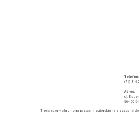
Telefon:
(71) 314 
Adres:
ul. Koper
56-400 O
Treść strony chroniona prawami autorskimi należącymi d