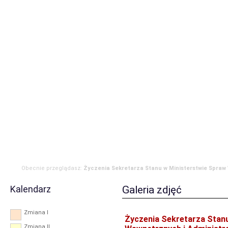
Strona główna
Aktualności
Zdarzenia
Komenda
JRG
OSP
RODO
Obecnie przeglądasz:
Życzenia Sekretarza Stanu w Ministerstwie Spraw
Administracji z okazji Dnia Strażaka
Kalendarz
Galeria zdjęć
Zmiana I
Życzenia Sekretarza Stan
Zmiana II