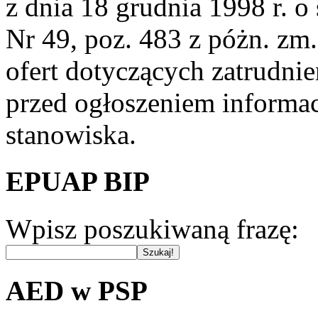
z dnia 18 grudnia 1998 r. o 
Nr 49, poz. 483 z póżn. zm.
ofert dotyczących zatrudni
przed ogłoszeniem informac
stanowiska.
EPUAP BIP
Wpisz poszukiwaną frazę:
AED w PSP