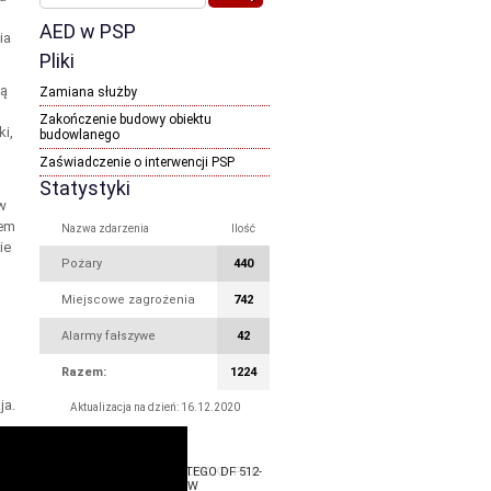
AED w PSP
ia
Pliki
gą
Zamiana służby
Zakończenie budowy obiektu
ki,
budowlanego
Zaświadczenie o interwencji PSP
Statystyki
w
iem
Nazwa zdarzenia
Ilość
ie
Pożary
440
Miejscowe zagrożenia
742
Alarmy fałszywe
42
Razem:
1224
ja.
Aktualizacja na dzień: 16.12.2020
Wyposażenie
GCBA 4/30 MERCEDES ATEGO DF 512-
25 JRG SYCÓW