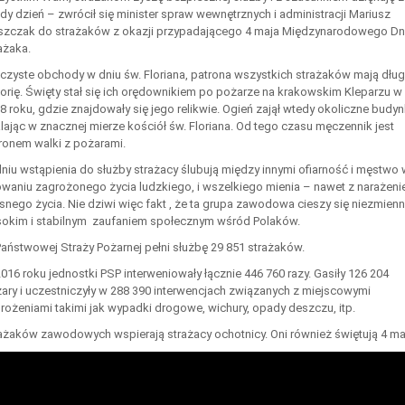
dy dzień – zwrócił się minister spraw wewnętrznych i administracji Mariusz
szczak do strażaków z okazji przypadającego 4 maja Międzynarodowego Dn
ażaka.
czyste obchody w dniu św. Floriana, patrona wszystkich strażaków mają dłu
torię. Święty stał się ich orędownikiem po pożarze na krakowskim Kleparzu w
8 roku, gdzie znajdowały się jego relikwie. Ogień zajął wtedy okoliczne budyn
lając w znacznej mierze kościół św. Floriana. Od tego czasu męczennik jest
ronem walki z pożarami.
niu wstąpienia do służby strażacy ślubują między innymi ofiarność i męstwo 
owaniu zagrożonego życia ludzkiego, i wszelkiego mienia – nawet z narażen
snego życia. Nie dziwi więc fakt , że ta grupa zawodowa cieszy się niezmienn
okim i stabilnym zaufaniem społecznym wśród Polaków.
aństwowej Straży Pożarnej pełni służbę 29 851 strażaków.
016 roku jednostki PSP interweniowały łącznie 446 760 razy. Gasiły 126 204
ary i uczestniczyły w 288 390 interwencjach związanych z miejscowymi
rożeniami takimi jak wypadki drogowe, wichury, opady deszczu, itp.
ażaków zawodowych wspierają strażacy ochotnicy. Oni również świętują 4 ma