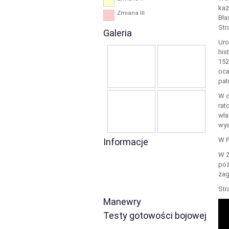
każ
Zmiana III
Bła
Str
Galeria
Uro
his
152
oca
pat
W d
rat
wła
wys
W P
Informacje
W 2
poż
zag
Str
Manewry
Testy gotowości bojowej