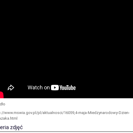
dło
p://www.mswia.gov.pl/pl/aktualnosci/16059,4-maja-Miedzynarodowy-Dzien-
azaka.html
eria zdjęć