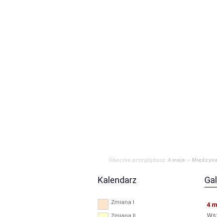
Strona główna
Aktualności
Zdarzen
RODO
Obecnie przeglądasz:
4 maja – Międzyn
Kalendarz
Gal
Zmiana I
4 
Wsz
Zmiana II