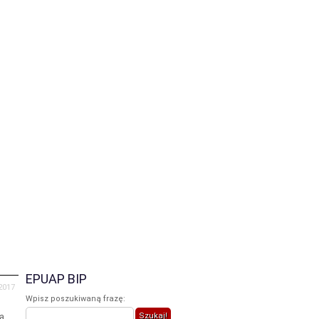
iczne
Galeria
Praca
Kontakt
EPUAP BIP
2017
Wpisz poszukiwaną frazę:
a