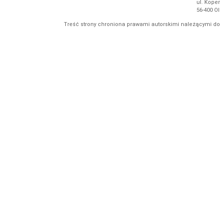
ul. Koper
56-400 O
Treść strony chroniona prawami autorskimi należącymi d