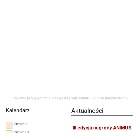
Strona główna
Aktualności
Zdarzenia
Komenda
JRG
OSP
RODO
Obecnie przeglądasz:
III edycja nagrody ANIMUS FORTIS (Mężny Duch)
Kalendarz
Aktualności
Zmiana I
III edycja nagrody ANIMU
Zmiana II