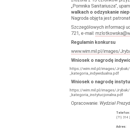
„Pomnika Sanitariusza”, upa
walkach o odzyskanie nie
Nagroda objęta jest patron
Szczegółowych informacji ud
721, e-mail:
mzlotkowska@wi
Regulamin konkursu
www.wim.mil.pl/images/Jryb
Wniosek o nagrodę indywi
https://wim.mil.pl/images/Jryb
_kategoria_indywidualna.pdf
Wniosek o nagrodę instytu
https://wim.mil.pl/images/Jryb
_kategoria_instytucjonalna.pdf
Opracowanie:
Wydział Prezy
Telefon:
(71) 314 
Adres: