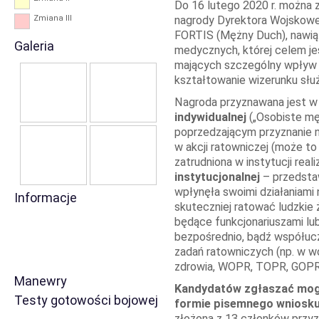
Do 16 lutego 2020 r. można 
Zmiana III
nagrody Dyrektora Wojsko
FORTIS (Mężny Duch), nawiązu
Galeria
medycznych, której celem jes
mających szczególny wpływ 
kształtowanie wizerunku słu
Nagroda przyznawana jest w
indywidualnej
(„Osobiste mę
poprzedzającym przyznanie 
w akcji ratowniczej (może to
zatrudniona w instytucji real
instytucjonalnej
– przedstaw
wpłynęła swoimi działaniami
Informacje
skuteczniej ratować ludzkie
będące funkcjonariuszami lub 
bezpośrednio, bądź współucz
zadań ratowniczych (np. w woj
zdrowia, WOPR, TOPR, GOPR
Manewry
Kandydatów zgłaszać mogą 
Testy gotowości bojowej
formie pisemnego wniosku
złożona z 13 członków przyz