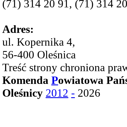
(71) 314 20 91, (71) 314 2
Adres:
ul. Kopernika 4,
56-400 Oleśnica
Treść strony chroniona pra
Komenda
P
owiatowa Pańs
Oleśnicy
2012
-
2026