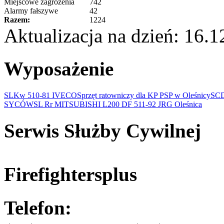
Miejscowe zagrożenia
742
Alarmy fałszywe
42
Razem:
1224
Aktualizacja na dzień: 16.
Wyposażenie
SLKw 510-81 IVECO
Sprzęt ratowniczy dla KP PSP w Oleśnicy
SCD
SYCÓW
SL Rr MITSUBISHI L200 DF 511-92 JRG Oleśnica
Serwis Służby Cywilnej
Firefightersplus
Telefon: