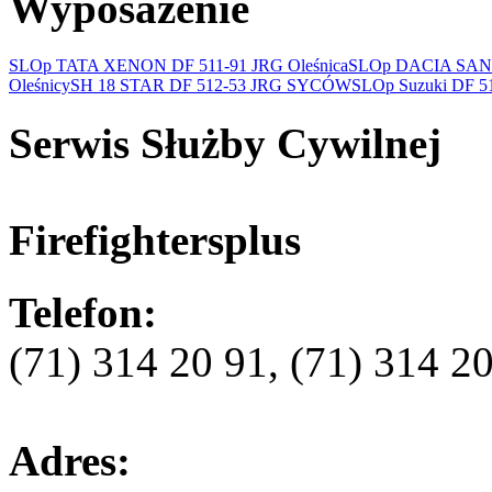
Wyposażenie
SLOp TATA XENON DF 511-91 JRG Oleśnica
SLOp DACIA SAN
Oleśnicy
SH 18 STAR DF 512-53 JRG SYCÓW
SLOp Suzuki DF 
Serwis Służby Cywilnej
Firefightersplus
Telefon:
(71) 314 20 91, (71) 314 2
Adres: