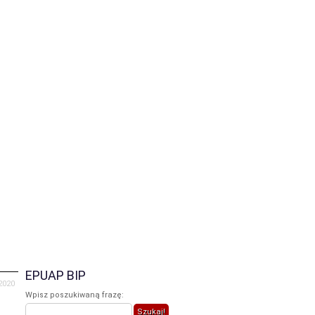
iczne
Galeria
Praca
Kontakt
EPUAP BIP
 2020
Wpisz poszukiwaną frazę: