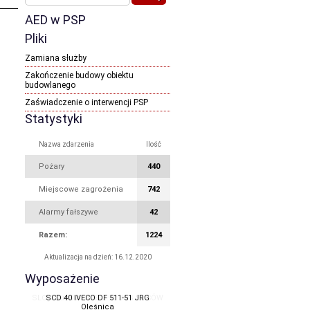
AED w PSP
Pliki
Zamiana służby
Zakończenie budowy obiektu
budowlanego
Zaświadczenie o interwencji PSP
Statystyki
Nazwa zdarzenia
Ilość
Pożary
440
Miejscowe zagrożenia
742
Alarmy fałszywe
42
Razem:
1224
Aktualizacja na dzień: 16.12.2020
Wyposażenie
SCD 40 IVECO DF 511-51 JRG
Oleśnica