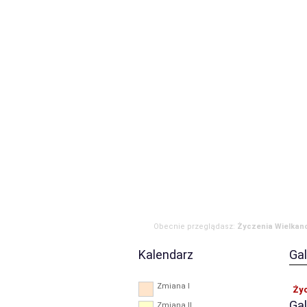
Strona główna
Aktualności
Zdarzen
RODO
Obecnie przeglądasz:
Życzenia Wielkan
Kalendarz
Gal
Zmiana I
Ży
Gal
Zmiana II