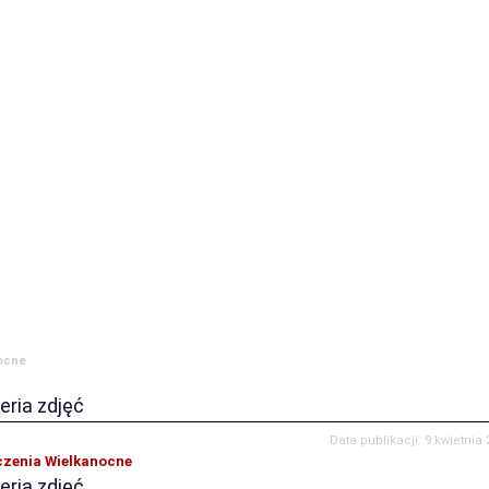
ia
Komenda
JRG
OSP
Prewencja
Historia
Zamówienia publ
ocne
eria zdjęć
Data publikacji: 9 kwietnia
czenia Wielkanocne
eria zdjęć