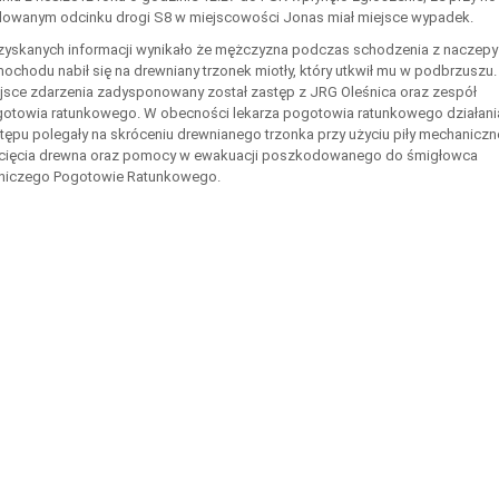
owanym odcinku drogi S8 w miejscowości Jonas miał miejsce wypadek.
zyskanych informacji wynikało że mężczyzna podczas schodzenia z naczepy
ochodu nabił się na drewniany trzonek miotły, który utkwił mu w podbrzuszu.
jsce zdarzenia zadysponowany został zastęp z JRG Oleśnica oraz zespół
otowia ratunkowego. W obecności lekarza pogotowia ratunkowego działani
tępu polegały na skróceniu drewnianego trzonka przy użyciu piły mechaniczn
cięcia drewna oraz pomocy w ewakuacji poszkodowanego do śmigłowca
niczego Pogotowie Ratunkowego.