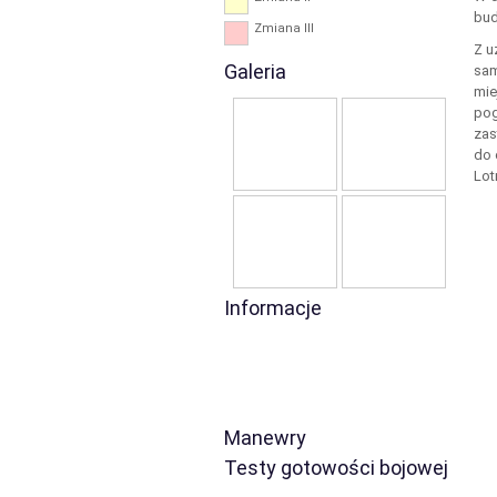
bud
Zmiana III
Z u
Galeria
sam
mie
pog
zas
do 
Lot
Informacje
Manewry
Testy gotowości bojowej