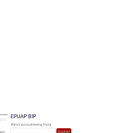
iczne
Galeria
Praca
Kontakt
EPUAP BIP
 2012
Wpisz poszukiwaną frazę:
owo