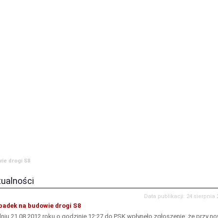
ia
Komenda
JRG
OSP
Prewencja
Historia
Zamówienia publ
ie drogi S8
tualności
Data publikacji: 24 sierpnia
adek na budowie drogi S8
niu 21.08.2012 roku o godzinie 12:27 do PSK wpłynęło zgłoszenie, że przy n