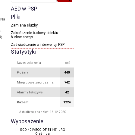
AED w PSP
Pliki
 Na
Zamiana służby
a
Zakończenie budowy obiektu
ej
budowlanego
Zaświadczenie o interwencji PSP
Statystyki
Nazwa zdarzenia
Ilość
Pożary
440
Miejscowe zagrożenia
742
Alarmy fałszywe
42
Razem:
1224
Aktualizacja na dzień: 16.12.2020
Wyposażenie
SCD 40 IVECO DF 511-51 JRG
Oleśnica