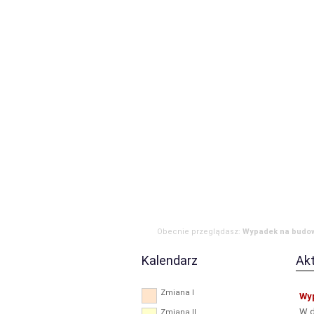
Strona główna
Aktualności
Zdarzen
RODO
Obecnie przeglądasz:
Wypadek na budow
Kalendarz
Ak
Zmiana I
Wyp
W d
Zmiana II