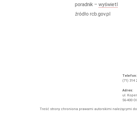
poradnik –
wyświetl
źródło rcb.gov.pl
Telefon:
(71) 314 
Adres:
ul. Koper
56-400 O
Treść strony chroniona prawami autorskimi należącymi d