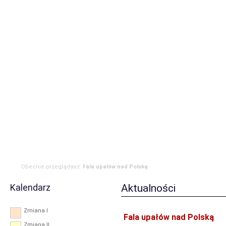
Strona główna
Aktualności
Zdarzenia
Komenda
JRG
OSP
RODO
Obecnie przeglądasz:
Fala upałów nad Polską
Kalendarz
Aktualności
Zmiana I
Fala upałów nad Polską
Zmiana II