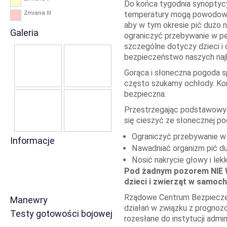
Do końca tygodnia synoptyc
Zmiana III
temperatury mogą powodować
aby w tym okresie pić dużo n
Galeria
ograniczyć przebywanie w p
szczególne dotyczy dzieci i
bezpieczeństwo naszych najb
Gorąca i słoneczna pogoda 
często szukamy ochłody. Korz
bezpieczna.
Przestrzegając podstawowy
się cieszyć ze słonecznej po
Ograniczyć przebywanie w
Informacje
Nawadniać organizm pić d
Nosić nakrycie głowy i lek
Pod żadnym pozorem NIE W
dzieci i zwierząt w samoch
Rządowe Centrum Bezpiecz
Manewry
działań w związku z prognoz
Testy gotowości bojowej
rozesłane do instytucji admini