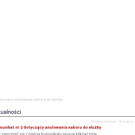
ia
Komenda
JRG
OSP
Prewencja
Historia
Zamówienia publ
tyczący anulowania naboru do służby
tualności
Data publikacji: 16 marca 
unikat nr 2 dotyczący anulowania naboru do służby
 zapoznać się z treścią komunikatu proszę kliknąć
tutaj