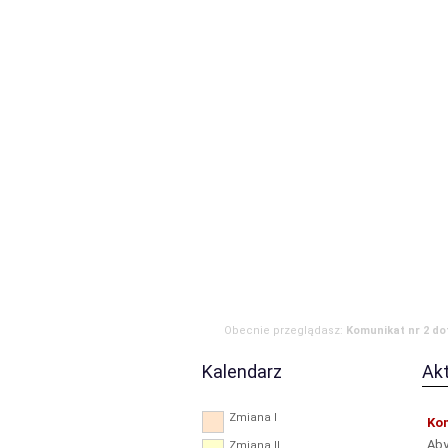
Strona główna
Aktualności
Zdarzen
RODO
Obecnie przeglądasz:
Komunikat nr 2 do
Kalendarz
Ak
Zmiana I
Kom
Aby
Zmiana II