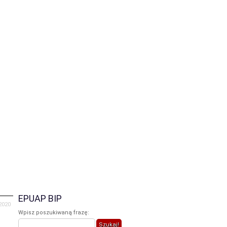
iczne
Galeria
Praca
Kontakt
EPUAP BIP
2020
Wpisz poszukiwaną frazę: