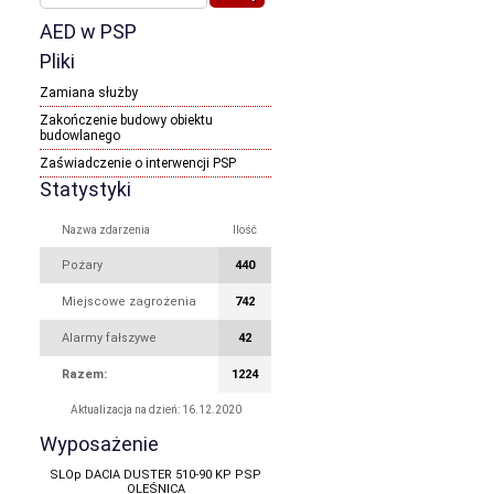
AED w PSP
Pliki
Zamiana służby
Zakończenie budowy obiektu
budowlanego
Zaświadczenie o interwencji PSP
Statystyki
Nazwa zdarzenia
Ilość
Pożary
440
Miejscowe zagrożenia
742
Alarmy fałszywe
42
Razem:
1224
Aktualizacja na dzień: 16.12.2020
Wyposażenie
SLOp DACIA DUSTER 510-90 KP PSP
OLEŚNICA