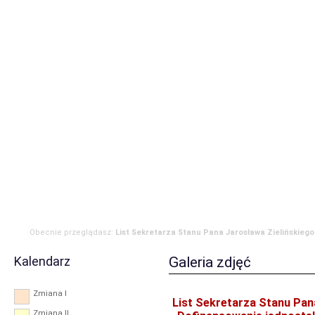
Strona główna
Aktualności
Zdarzenia
Komenda
JRG
OSP
RODO
Obecnie przeglądasz:
List Sekretarza Stanu Pana Jarosława Zielińskiego
„Dofinansowanie jednostek OSP w 2019 roku”.
Kalendarz
Galeria zdjęć
Zmiana I
List Sekretarza Stanu Pan
Zmiana II