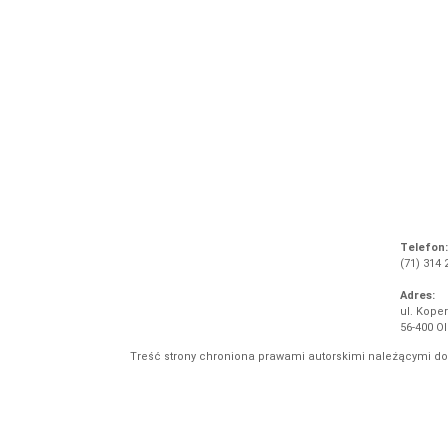
Telefon:
(71) 314 
Adres:
ul. Koper
56-400 O
Treść strony chroniona prawami autorskimi należącymi d