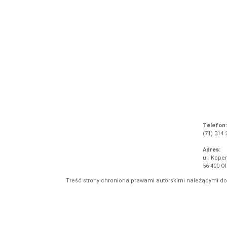
Telefon:
(71) 314 
Adres:
ul. Koper
56-400 O
Treść strony chroniona prawami autorskimi należącymi d