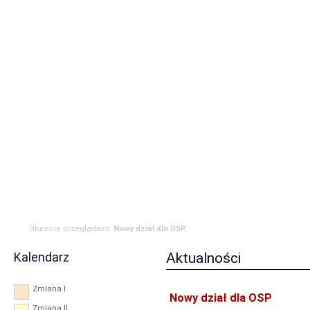
Strona główna
Aktualności
Zdarzenia
Komenda
JRG
OSP
RODO
Obecnie przeglądasz:
Nowy dział dla OSP
Kalendarz
Aktualności
Zmiana I
Nowy dział dla OSP
Zmiana II