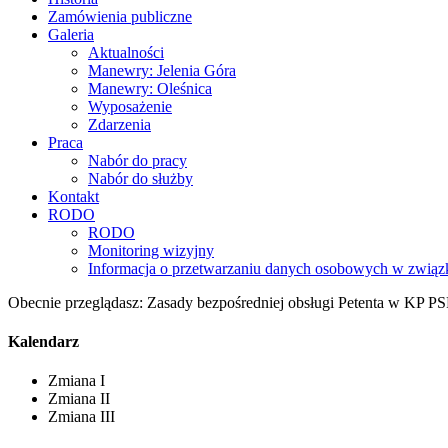
Zamówienia publiczne
Galeria
Aktualności
Manewry: Jelenia Góra
Manewry: Oleśnica
Wyposażenie
Zdarzenia
Praca
Nabór do pracy
Nabór do służby
Kontakt
RODO
RODO
Monitoring wizyjny
Informacja o przetwarzaniu danych osobowych w związk
Obecnie przeglądasz:
Zasady bezpośredniej obsługi Petenta w KP PS
Kalendarz
Zmiana I
Zmiana II
Zmiana III