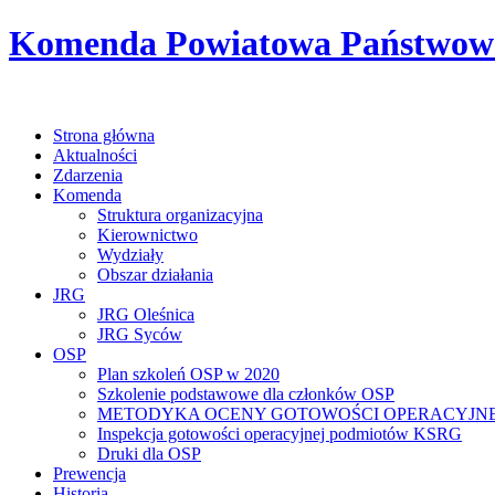
Komenda Powiatowa Państwowej
Strona główna
Aktualności
Zdarzenia
Komenda
Struktura organizacyjna
Kierownictwo
Wydziały
Obszar działania
JRG
JRG Oleśnica
JRG Syców
OSP
Plan szkoleń OSP w 2020
Szkolenie podstawowe dla członków OSP
METODYKA OCENY GOTOWOŚCI OPERACYJNE
Inspekcja gotowości operacyjnej podmiotów KSRG
Druki dla OSP
Prewencja
Historia