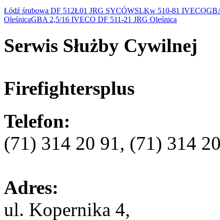
Łódź śrubowa DF 512Ł01 JRG SYCÓW
SLKw 510-81 IVECO
GBA
Oleśnica
GBA 2,5/16 IVECO DF 511-21 JRG Oleśnica
Serwis Służby Cywilnej
Firefightersplus
Telefon:
(71) 314 20 91, (71) 314 2
Adres:
ul. Kopernika 4,