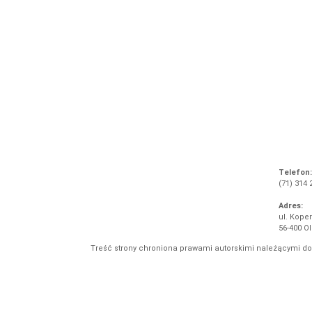
Telefon:
(71) 314 
Adres:
ul. Koper
56-400 O
Treść strony chroniona prawami autorskimi należącymi d