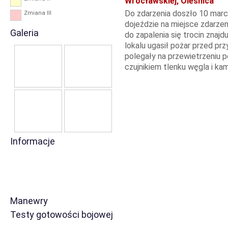
Wrocławskiej, Oleśnica
Do zdarzenia doszło 10 mar
Zmiana III
dojeździe na miejsce zdarzen
Galeria
do zapalenia się trocin znajd
lokalu ugasił pożar przed pr
polegały na przewietrzeniu 
czujnikiem tlenku węgla i ka
Informacje
Manewry
Testy gotowości bojowej