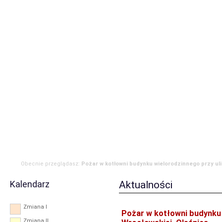
Strona główna
Aktualności
Zdarzenia
Komenda
JRG
OSP
RODO
Obecnie przeglądasz:
Pożar w kotłowni budynku wielorodzinnego przy uli
Oleśnica
Kalendarz
Aktualności
Zmiana I
Pożar w kotłowni budynku 
Zmiana II