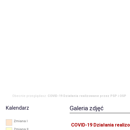
Strona główna
Aktualności
Zdarzenia
Komenda
JRG
OSP
RODO
Obecnie przeglądasz:
COVID-19 Działania realizowane przez PSP i OSP
Kalendarz
Galeria zdjęć
Zmiana I
COVID-19 Działania realiz
Zmiana II