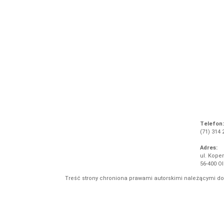
Telefon:
(71) 314 
Adres:
ul. Koper
56-400 O
Treść strony chroniona prawami autorskimi należącymi d