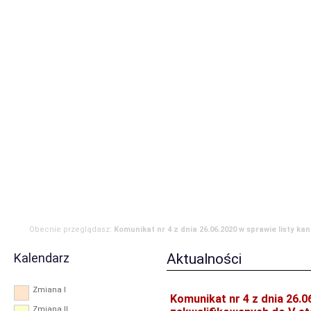
Strona główna
Aktualności
Zdarzenia
Komenda
JRG
OSP
RODO
Obecnie przeglądasz:
Komunikat nr 4 z dnia 26.06.2020 w sprawie listy k
zakwalifikowanych do V etapu naboru
Kalendarz
Aktualności
Zmiana I
Komunikat nr 4 z dnia 26.0
Zmiana II