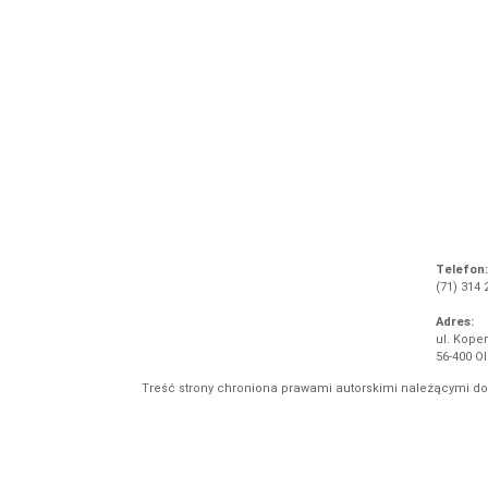
Telefon:
(71) 314 
Adres:
ul. Koper
56-400 O
Treść strony chroniona prawami autorskimi należącymi d