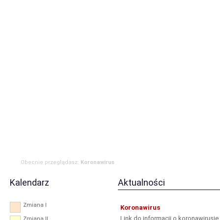
Strona główna
Aktualności
Zdarzenia
Komenda
JRG
OSP
RODO
Obecnie przeglądasz:
Koronawirus
Kalendarz
Aktualności
Zmiana I
Koronawirus
Link do informacji o koronawirusi
Zmiana II