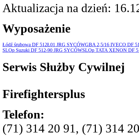
Aktualizacja na dzień: 16.
Wyposażenie
Łódź śrubowa DF 512Ł01 JRG SYCÓW
GBA 2,5/16 IVECO DF 51
SLOp Suzuki DF 512-90 JRG SYCÓW
SLOp TATA XENON DF 511
Serwis Służby Cywilnej
Firefightersplus
Telefon:
(71) 314 20 91, (71) 314 2