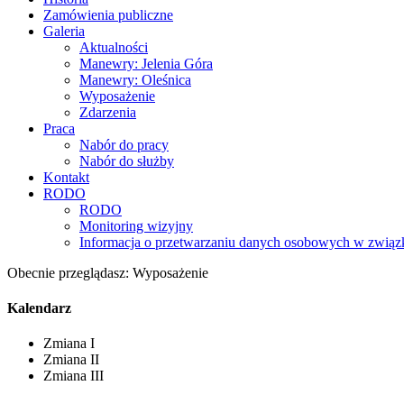
Zamówienia publiczne
Galeria
Aktualności
Manewry: Jelenia Góra
Manewry: Oleśnica
Wyposażenie
Zdarzenia
Praca
Nabór do pracy
Nabór do służby
Kontakt
RODO
RODO
Monitoring wizyjny
Informacja o przetwarzaniu danych osobowych w związk
Obecnie przeglądasz:
Wyposażenie
Kalendarz
Zmiana I
Zmiana II
Zmiana III