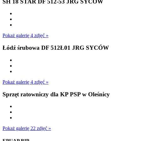
SH 18 STAR DF 512-53 JRG SYCÓW
Pokaż galerię 4 zdjęć »
Łódź śrubowa DF 512Ł01 JRG SYCÓW
Pokaż galerię 4 zdjęć »
Sprzęt ratowniczy dla KP PSP w Oleśnicy
Pokaż galerię 22 zdjęć »
EPUAP BIP