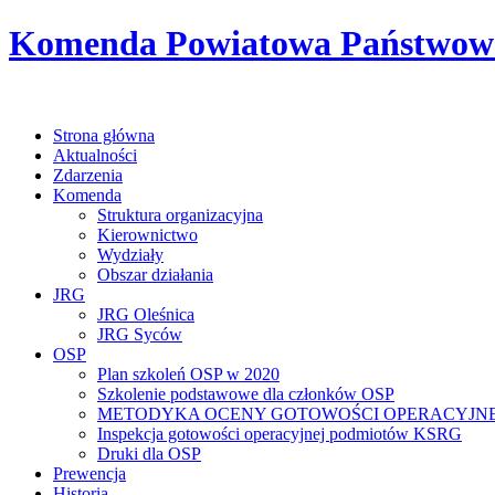
Komenda Powiatowa Państwowej
Strona główna
Aktualności
Zdarzenia
Komenda
Struktura organizacyjna
Kierownictwo
Wydziały
Obszar działania
JRG
JRG Oleśnica
JRG Syców
OSP
Plan szkoleń OSP w 2020
Szkolenie podstawowe dla członków OSP
METODYKA OCENY GOTOWOŚCI OPERACYJNE
Inspekcja gotowości operacyjnej podmiotów KSRG
Druki dla OSP
Prewencja
Historia