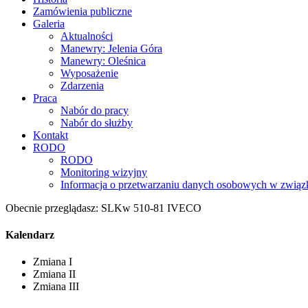
Zamówienia publiczne
Galeria
Aktualności
Manewry: Jelenia Góra
Manewry: Oleśnica
Wyposażenie
Zdarzenia
Praca
Nabór do pracy
Nabór do służby
Kontakt
RODO
RODO
Monitoring wizyjny
Informacja o przetwarzaniu danych osobowych w związk
Obecnie przeglądasz:
SLKw 510-81 IVECO
Kalendarz
Zmiana I
Zmiana II
Zmiana III