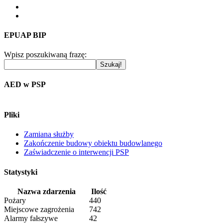
EPUAP BIP
Wpisz poszukiwaną frazę:
AED w PSP
Pliki
Zamiana służby
Zakończenie budowy obiektu budowlanego
Zaświadczenie o interwencji PSP
Statystyki
Nazwa zdarzenia
Ilość
Pożary
440
Miejscowe zagrożenia
742
Alarmy fałszywe
42