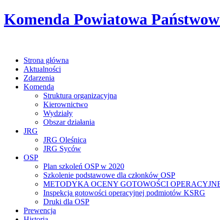
Komenda Powiatowa Państwowej
Strona główna
Aktualności
Zdarzenia
Komenda
Struktura organizacyjna
Kierownictwo
Wydziały
Obszar działania
JRG
JRG Oleśnica
JRG Syców
OSP
Plan szkoleń OSP w 2020
Szkolenie podstawowe dla członków OSP
METODYKA OCENY GOTOWOŚCI OPERACYJNE
Inspekcja gotowości operacyjnej podmiotów KSRG
Druki dla OSP
Prewencja
Historia